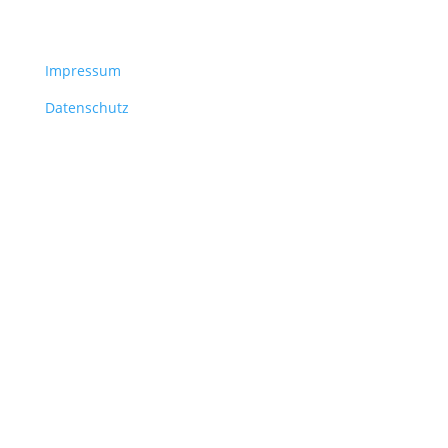
Rechtliches
Impressum
Datenschutz
Kontakt
+49 157 7683 7408
info@spanke-steuerberatung.de
Copyright 2026 - MaxUPMedia - Alle Rechte